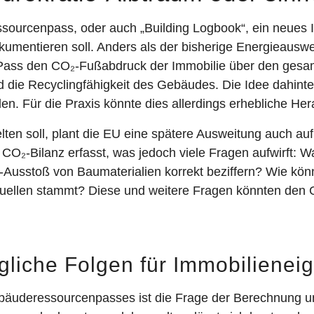
ourcenpass, oder auch „Building Logbook“, ein neues I
ntieren soll. Anders als der bisherige Energieausweis
 Pass den CO₂-Fußabdruck der Immobilie über den gesam
 die Recyclingfähigkeit des Gebäudes. Die Idee dahinte
n. Für die Praxis könnte dies allerdings erhebliche Her
ten soll, plant die EU eine spätere Ausweitung auch au
O₂-Bilanz erfasst, was jedoch viele Fragen aufwirft: W
-Ausstoß von Baumaterialien korrekt beziffern? Wie kön
Quellen stammt? Diese und weitere Fragen könnten den
liche Folgen für Immobilienei
bäuderessourcenpasses ist die Frage der Berechnung u