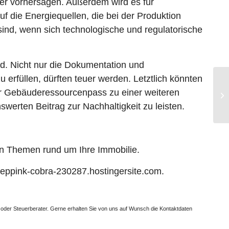
hwer vorhersagen. Außerdem wird es für
 die Energiequellen, die bei der Produktion
sind, wenn sich technologische und regulatorische
d. Nicht nur die Dokumentation und
rfüllen, dürften teuer werden. Letztlich könnten
er Gebäuderessourcenpass zu einer weiteren
werten Beitrag zur Nachhaltigkeit zu leisten.
len Themen rund um Ihre Immobilie.
eeppink-cobra-230287.hostingersite.com.
lt oder Steuerberater. Gerne erhalten Sie von uns auf Wunsch die Kontaktdaten