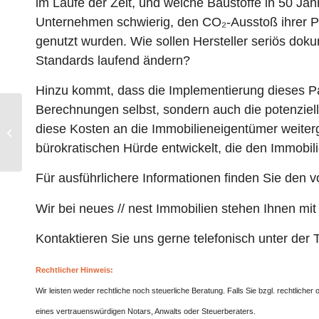
im Laufe der Zeit, und welche Baustoffe in 50 Jah
Unternehmen schwierig, den CO₂-Ausstoß ihrer Pr
genutzt wurden. Wie sollen Hersteller seriös dok
Standards laufend ändern?
Hinzu kommt, dass die Implementierung dieses Pa
Berechnungen selbst, sondern auch die potenziell
Immobilie geerbt – Auf
diese Kosten an die Immobilieneigentümer weiter
diese Dinge sollten Sie
bürokratischen Hürde entwickelt, die den Immobili
achten
Für ausführlichere Informationen finden Sie den vo
Wir bei neues // nest Immobilien stehen Ihnen mi
Kontaktieren Sie uns gerne telefonisch unter de
Rechtlicher Hinweis:
Wir leisten weder rechtliche noch steuerliche Beratung. Falls Sie bzgl. rechtlich
eines vertrauenswürdigen Notars, Anwalts oder Steuerberaters.