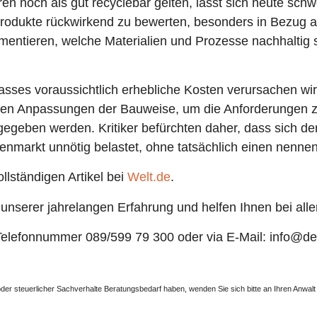
ren noch als gut recyclebar gelten, lässt sich heute sc
odukte rückwirkend zu bewerten, besonders in Bezug auf
umentieren, welche Materialien und Prozesse nachhaltig 
sses voraussichtlich erhebliche Kosten verursachen wir
en Anpassungen der Bauweise, um die Anforderungen zu e
gegeben werden. Kritiker befürchten daher, dass sich d
enmarkt unnötig belastet, ohne tatsächlich einen nennens
llständigen Artikel bei
Welt.de
.
t unserer jahrelangen Erfahrung und helfen Ihnen bei al
r Telefonnummer 089/599 79 300 oder via E-Mail: info@d
er oder steuerlicher Sachverhalte Beratungsbedarf haben, wenden Sie sich bitte an Ihren Anwa