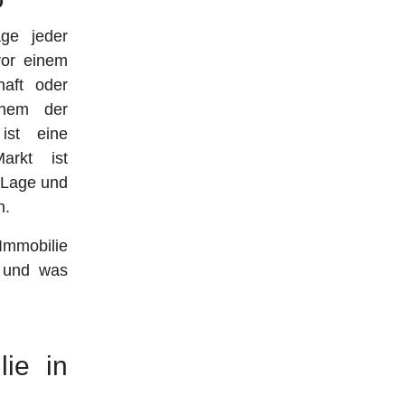
ge jeder
vor einem
haft oder
einem der
ist eine
arkt ist
, Lage und
n.
 Immobilie
n und was
lie in