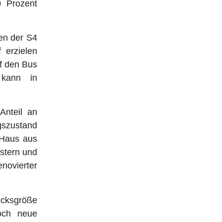
0 Prozent
len der S4
 erzielen
uf den Bus
 kann in
Anteil an
gszustand
s Haus aus
stern und
ovierter
tücksgröße
noch neue