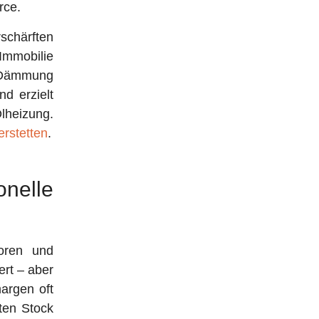
rce.
schärften
 Immobilie
 Dämmung
nd erzielt
lheizung.
rstetten
.
nelle
toren und
ert – aber
margen oft
tten Stock