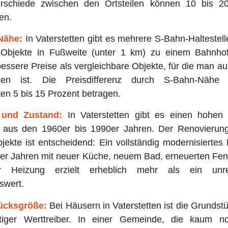
erschiede zwischen den Ortsteilen können 10 bis 2
en.
Nähe:
In Vaterstetten gibt es mehrere S-Bahn-Haltestel
Objekte in Fußweite (unter 1 km) zu einem Bahnhof
bessere Preise als vergleichbare Objekte, für die man a
sen ist. Die Preisdifferenz durch S-Bahn-Nähe
ten 5 bis 15 Prozent betragen.
 und Zustand:
In Vaterstetten gibt es einen hohen 
 aus den 1960er bis 1990er Jahren. Der Renovierun
jekte ist entscheidend: Ein vollständig modernisierte
er Jahren mit neuer Küche, neuem Bad, erneuerten Fen
r Heizung erzielt erheblich mehr als ein unren
swert.
ücksgröße:
Bei Häusern in Vaterstetten ist die Grunds
tiger Werttreiber. In einer Gemeinde, die kaum 