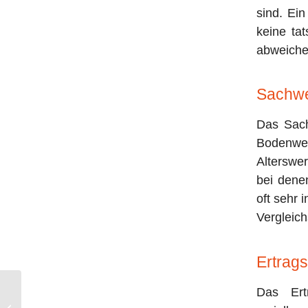
sind. Ein
keine ta
abweiche
Sachwe
Das Sach
Bodenwe
Alterswe
bei dene
oft sehr 
Vergleich
Ertrag
Das Ert
Maklerprovision Oberhaching: 1,785