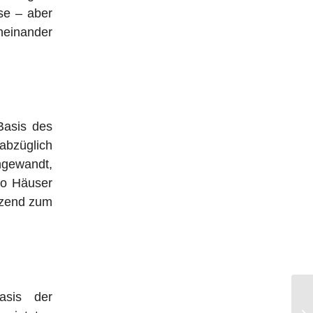
ise – aber
neinander
Basis des
bzüglich
ngewandt,
wo Häuser
änzend zum
asis der
Im