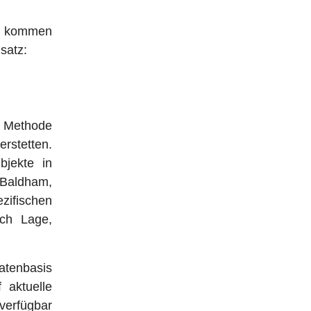
en kommen
satz:
e Methode
stetten.
bjekte in
Baldham,
ezifischen
ch Lage,
Datenbasis
 aktuelle
 verfügbar