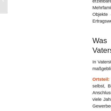
erzielba
% statt 3,57 %
Mehrfamil
Objekte
Ertragswe
Was 
Vater
In Vaters
maßgebli
Ortsteil:
selbst, 
Anschlus
viele Jah
Gewerbe