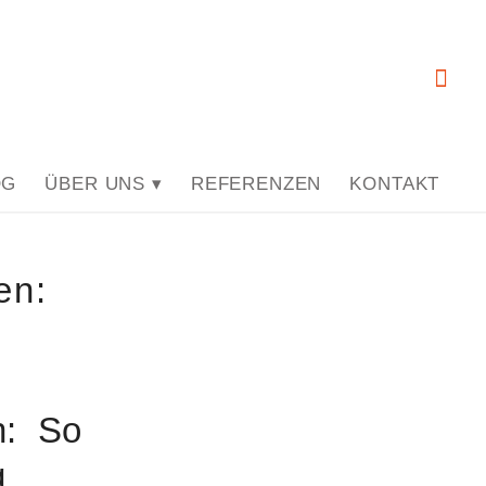
OG
ÜBER UNS ▾
REFERENZEN
KONTAKT
en:
n: So
g