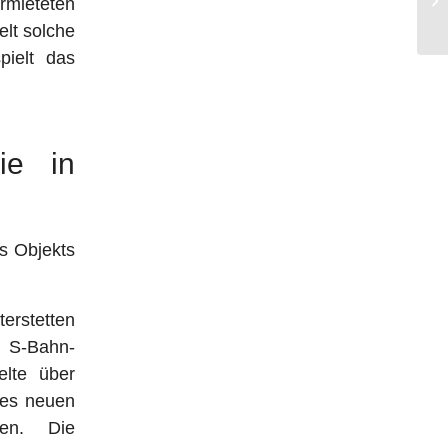
rmieteten
De
elt solche
ielt das
ie in
es Objekts
erstetten
m S-Bahn-
elte über
 des neuen
ten. Die