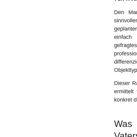
Den Mar
sinnvoll
geplante
einfach 
gefragt
profess
differenz
Objektty
Dieser Ra
ermittel
konkret d
Was i
Vater