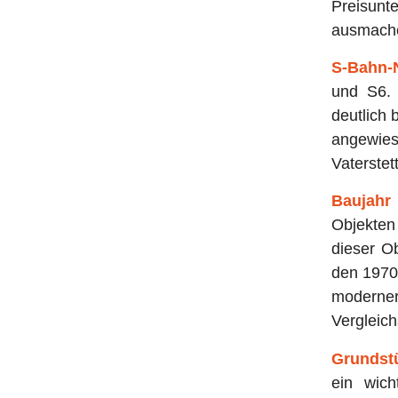
Preisunt
ausmach
S-Bahn-
und S6. 
deutlich 
angewie
Vaterstet
Baujahr
Objekten
dieser Ob
den 1970
moderne
Vergleich
Grundst
ein wich