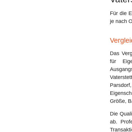
Für die 
je nach 
Vergle
Das Verg
für Eig
Ausgangs
Vaterst
Parsdorf,
Eigensc
Größe, B
Die Quali
ab. Prof
Transakti