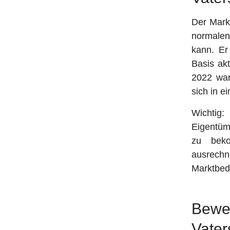
Der Markt
normalen
kann. Er
Basis ak
2022 war
sich in e
Wichtig:
Eigentüm
zu beko
ausrechne
Marktbedi
Bewe
Vater