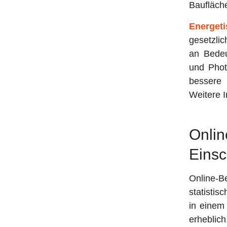
Baufläche
Energeti
gesetzlic
an Bede
und Photo
bessere 
Weitere I
Onli
Einsc
Online-B
statistis
in einem 
erheblich