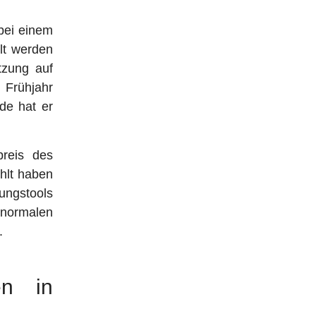
 bei einem
lt werden
tzung auf
 Frühjahr
de hat er
preis des
hlt haben
ngstools
r normalen
.
en in