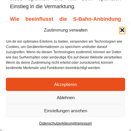
Einstieg in die Vermarktung.
Wie beeinflusst die S-Bahn-Anbindung
(oder deren Fehlen) den Verkehrswert in
Zustimmung verwalten
Bad Aibling?
Um dir ein optimales Erlebnis zu bieten, verwenden wir Technologien wie
Bad Aibling hat keine direkte S-Bahn-
Cookies, um Geräteinformationen zu speichern und/oder darauf
Verbindung nach München – die Anbindung
zuzugreifen. Wenn du diesen Technologien zustimmst, können wir Daten
wie das Surfverhalten oder eindeutige IDs auf dieser Website verarbeiten.
erfolgt über den Regionalzug nach Rosenheim
Wenn du deine Zustimmung nicht erteilst oder zurückziehst, können
und von dort weiter. Das beeinflusst die Preise
bestimmte Merkmale und Funktionen beeinträchtigt werden.
im Vergleich zu direkten S-Bahn-Gemeinden im
Münchner Umland spürbar. Käufer, die täglich
Akzeptieren
nach München pendeln, bevorzugen oft S-
Ablehnen
Bahn-Orte. Bad Aibling spricht stärker lokale
Käufer, Senioren und Menschen an, die in der
Einstellungen ansehen
Region selbst arbeiten.
Datenschutzerklärung
Impressum