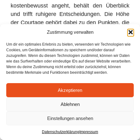
kostenbewusst angeht, behält den Überblick
und trifft ruhigere Entscheidungen. Die Höhe
der Courtage gehört dabei zu den Punkten, die
sich konkret vergleichen lassen. Neues Nest
Zustimmung verwalten
Immobilien unterstützt Sie in Trudering mit
Um dir ein optimales Erlebnis zu bieten, verwenden wir Technologien wie
lokaler Marktkenntnis, professioneller
Cookies, um Geräteinformationen zu speichern und/oder darauf
Vermarktung und einer fairen Courtage von
zuzugreifen. Wenn du diesen Technologien zustimmst, können wir Daten
wie das Surfverhalten oder eindeutige IDs auf dieser Website verarbeiten.
1,785 % pro Partei – als Ansprechpartner, bei
Wenn du deine Zustimmung nicht erteilst oder zurückziehst, können
dem Ihr Nutzen im Vordergrund steht.
bestimmte Merkmale und Funktionen beeinträchtigt werden.
Akzeptieren
7. JULY 2026
/
BY
WPANNICFWPA
Ablehnen
TAGS:
BEITRAG
Einstellungen ansehen
Datenschutzerklärung
Impressum