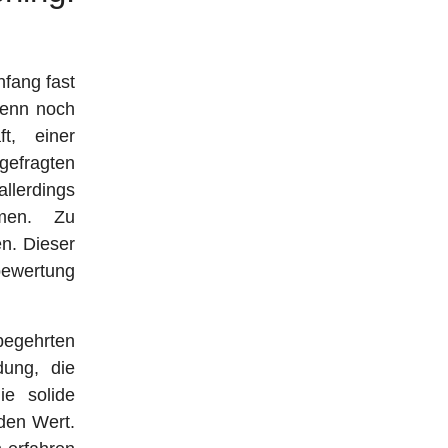
nfang fast
wenn noch
t, einer
gefragten
allerdings
mmen. Zu
en. Dieser
bewertung
begehrten
ung, die
e solide
 den Wert.