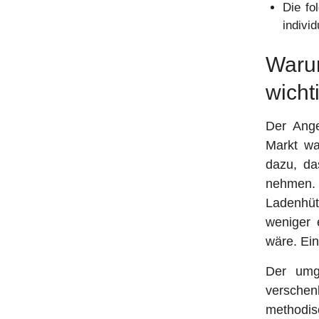
Die fo
individ
Waru
wicht
Der Ange
Markt wa
dazu, da
nehmen. 
Ladenhüt
weniger 
wäre. Ein
Der umge
verschen
methodis