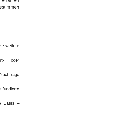
 erfahren
bestimmen
le weitere
rt- oder
Nachfrage
 fundierte
e Basis –