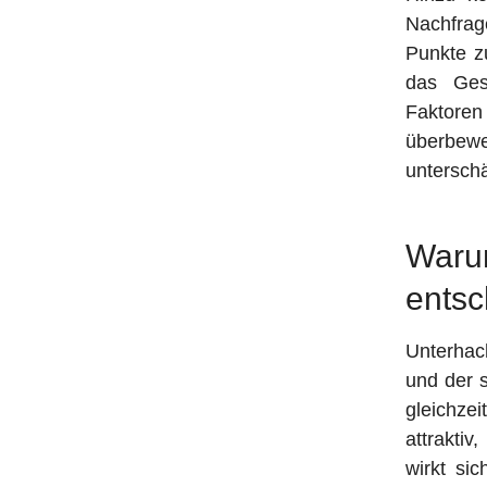
Nachfrage
Punkte z
das Gesa
Faktoren
überbewe
unterschä
Waru
ents
Unterhac
und der 
gleichze
attrakti
wirkt si