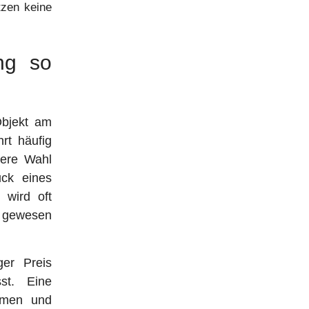
tzen keine
ng so
Objekt am
rt häufig
gere Wahl
uck eines
 wird oft
h gewesen
ger Preis
sst. Eine
ahmen und