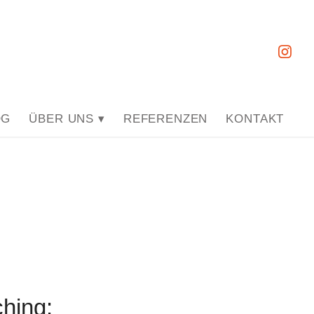
OG
ÜBER UNS ▾
REFERENZEN
KONTAKT
hing: