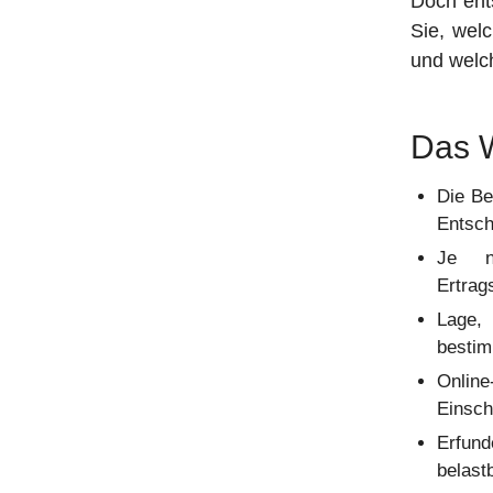
Doch ent
Sie, wel
und welc
Das W
Die Be
Entsch
Je n
Ertrag
Lage,
besti
Online
Einsch
Erfund
belast