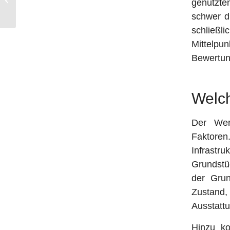
genutzte
Courtage
schwer di
schließli
Mittelpun
Bewertun
Welch
Der Wer
Faktoren
Infrastr
Grundstü
der Grun
Zustand,
Ausstatt
Hinzu k