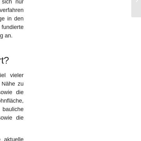
 sich nur
be
tverfahren
äge in den
 fundierte
g an.
t?
l vieler
e Nähe zu
sowie die
hnfläche,
 bauliche
sowie die
aktuelle