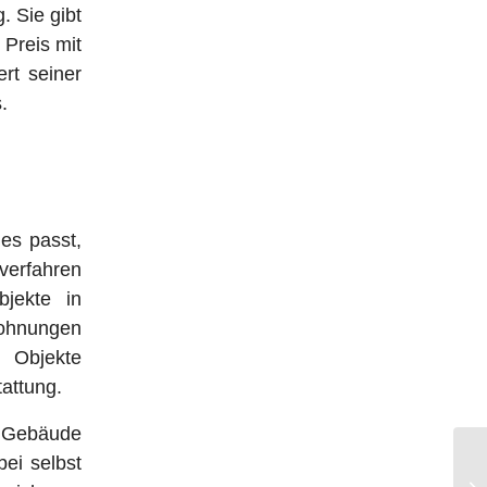
. Sie gibt
 Preis mit
rt seiner
.
es passt,
verfahren
bjekte in
wohnungen
 Objekte
tattung.
d Gebäude
ei selbst
Ma
in