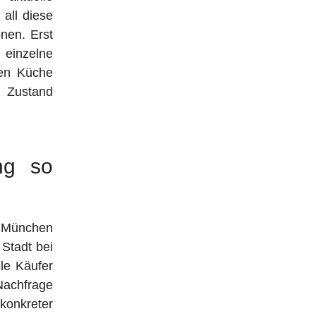
 all diese
nen. Erst
 einzelne
uen Küche
n Zustand
ng so
u München
Stadt bei
le Käufer
Nachfrage
konkreter