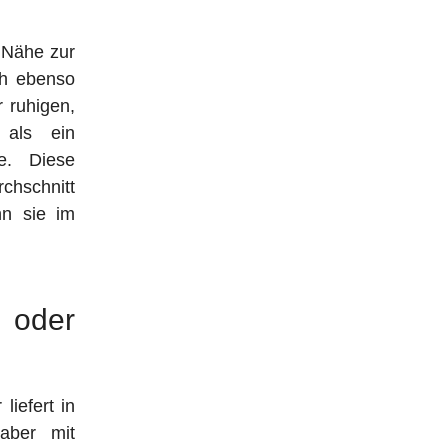
e Nähe zur
ch ebenso
r ruhigen,
 als ein
e. Diese
chschnitt
nn sie im
 oder
iefert in
 aber mit