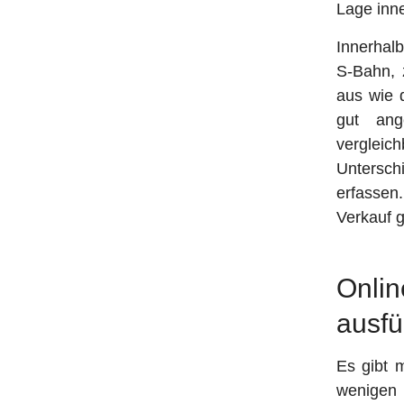
Lage inn
Innerhalb
S-Bahn, 
aus wie d
gut ang
verglei
Untersch
erfassen
Verkauf g
Onli
ausfü
Es gibt 
wenigen 