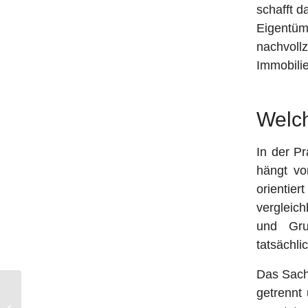
schafft d
Eigentüme
nachvoll
Immobilie
Welch
In der P
hängt vo
orientie
vergleic
und Gru
tatsächli
Das Sach
getrennt
Günstiger Makler in Puchheim:
Immobilie verkaufen mit fairer