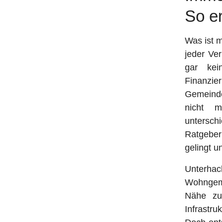
So e
Was ist m
jeder Ve
gar kei
Finanzie
Gemeinde 
nicht m
unterschi
Ratgeber
gelingt 
Unterhac
Wohngem
Nähe zu
Infrastru