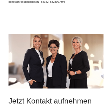
politik/jahressteuergesetz_84342_582300.html
Jetzt Kontakt aufnehmen